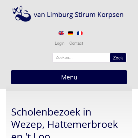
Login
Contact
Zoek
Menu
Home
overzicht
Scholenbezoek in
Nieuws
actueel
Wezep, Hattemerbroek
Berichten
en 't Loo
Optredens