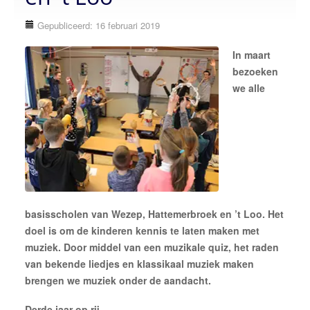
Over ons
Gepubliceerd: 16 februari 2019
onze korpsen
In maart
vLS Algemeen
bezoeken
we alle
vLS Samen Muziek Maken
vLS Muziekopleiding
MusicKidz
Jong van Limburg Stirum band
van Limburg Stirum band
vLS Fanfare Orkest
basisscholen van Wezep, Hattemerbroek en ’t Loo. Het
doel is om de kinderen kennis te laten maken met
Lid worden
muziek. Door middel van een muzikale quiz, het raden
Sponsoren
van bekende liedjes en klassikaal muziek maken
brengen we muziek onder de aandacht.
Contact
neem contact op
Derde jaar op rij