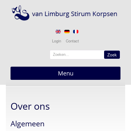
Login
Contact
Zoek
Menu
Home
overzicht
Over ons
Nieuws
actueel
Berichten
Algemeen
Optredens