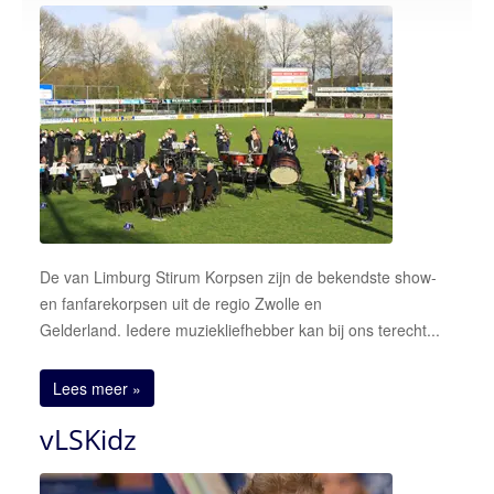
Over ons
onze korpsen
vLS Algemeen
vLS Samen Muziek Maken
vLS Muziekopleiding
MusicKidz
Jong van Limburg Stirum band
De van Limburg Stirum Korpsen zijn de bekendste show-
van Limburg Stirum band
en fanfarekorpsen uit de regio Zwolle en
Gelderland. Iedere muziekliefhebber kan bij ons terecht...
vLS Fanfare Orkest
Lid worden
Lees meer »
Sponsoren
vLSKidz
Contact
neem contact op