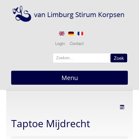
Login
Contact
Zoek
Menu
Home
overzicht
Nieuws
actueel
Taptoe Mijdrecht
Berichten
Optredens