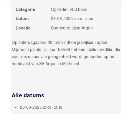
Categorie
Optreden vLS band
Over ons
onze korpsen
Datum
28-06-2025
20:00
-
22:30
Locatie
Sportvereniging Argon
vLS Algemeen
vLS Samen Muziek Maken
Op zaterdagavond 28 juni vindt de jaarlijkse Taptoe
vLS Muziekopleiding
Mijdrecht plaats. Dit jaar betreft het een jubileumeditie, die
voor deze speciale gelegenheid wordt gehouden op het
MusicKidz
hoofdveld van SV Argon in Mijdrecht.
Jong van Limburg Stirum band
van Limburg Stirum band
vLS Fanfare Orkest
Alle datums
Lid worden
28-06-2025
20:00 - 22:30
Sponsoren
Contact
neem contact op